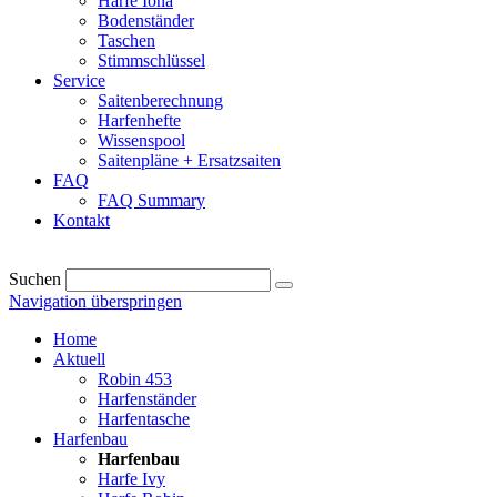
Harfe Iona
Bodenständer
Taschen
Stimmschlüssel
Service
Saitenberechnung
Harfenhefte
Wissenspool
Saitenpläne + Ersatzsaiten
FAQ
FAQ Summary
Kontakt
Suchen
Navigation überspringen
Home
Aktuell
Robin 453
Harfenständer
Harfentasche
Harfenbau
Harfenbau
Harfe Ivy