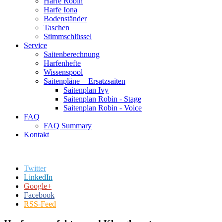
Harfe Robin
Harfe Iona
Bodenständer
Taschen
Stimmschlüssel
Service
Saitenberechnung
Harfenhefte
Wissenspool
Saitenpläne + Ersatzsaiten
Saitenplan Ivy
Saitenplan Robin - Stage
Saitenplan Robin - Voice
FAQ
FAQ Summary
Kontakt
Twitter
LinkedIn
Google+
Facebook
RSS-Feed