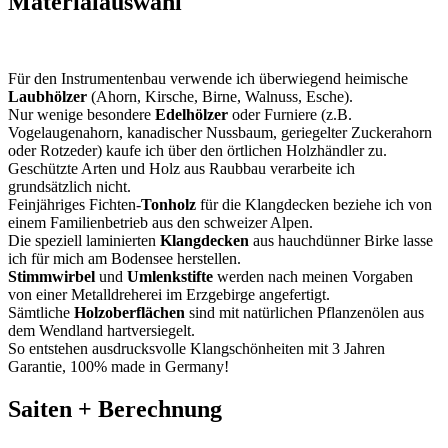
Materialauswahl
F
ür den Instrumentenbau verwende ich überwiegend heimische
Laubhölzer
(Ahorn, Kirsche, Birne, Walnuss, Esche).
Nur wenige besondere
Edelhölzer
oder Furniere (z.B.
Vogelaugenahorn, kanadischer Nussbaum, geriegelter Zuckerahorn
oder Rotzeder) kaufe ich über den örtlichen Holzhändler zu.
Geschützte Arten und Holz aus Raubbau verarbeite ich
grundsätzlich nicht.
Feinjähriges Fichten-
Tonholz
für die Klangdecken beziehe ich von
einem Familienbetrieb aus den schweizer Alpen.
Die speziell laminierten
Klangdecken
aus hauchdünner Birke lasse
ich für mich am Bodensee herstellen.
Stimmwirbel
und
Umlenkstifte
werden nach meinen Vorgaben
von einer Metalldreherei im Erzgebirge angefertigt.
Sämtliche
Holzoberflächen
sind mit natürlichen Pflanzenölen aus
dem Wendland hartversiegelt.
So entstehen ausdrucksvolle Klangschönheiten mit 3 Jahren
Garantie, 100% made in Germany!
Saiten + Berechnung