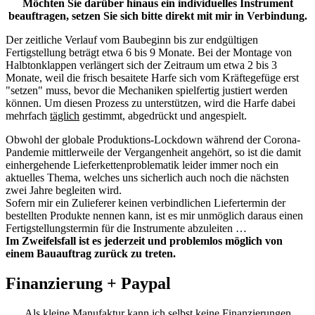
Möchten Sie darüber hinaus ein individuelles Instrument
beauftragen, setzen Sie sich bitte direkt mit mir in Verbindung.
Der zeitliche Verlauf vom Baubeginn bis zur endgültigen
Fertigstellung beträgt etwa 6 bis 9 Monate. Bei der Montage von
Halbtonklappen verlängert sich der Zeitraum um etwa 2 bis 3
Monate, weil die frisch besaitete Harfe sich vom Kräftegefüge erst
"setzen" muss, bevor die Mechaniken spielfertig justiert werden
können. Um diesen Prozess zu unterstützen, wird die Harfe dabei
mehrfach
täglich
gestimmt, abgedrückt und angespielt.
Obwohl der globale Produktions-Lockdown während der Corona-
Pandemie mittlerweile der Vergangenheit angehört, so ist die damit
einhergehende Lieferkettenproblematik leider immer noch ein
aktuelles Thema, welches uns sicherlich auch noch die nächsten
zwei Jahre begleiten wird.
Sofern mir ein Zulieferer keinen verbindlichen Liefertermin der
bestellten Produkte nennen kann, ist es mir unmöglich daraus einen
Fertigstellungstermin für die Instrumente abzuleiten …
Im Zweifelsfall ist es jederzeit und problemlos möglich von
einem Bauauftrag zurück zu treten.
Finanzierung + Paypal
Als kleine Manufaktur kann ich selbst keine Finanzierungen